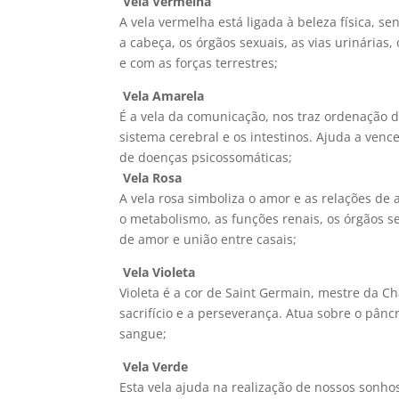
Vela Vermelha
A vela vermelha está ligada à beleza física, se
a cabeça, os órgãos sexuais, as vias urinárias,
e com as forças terrestres;
Vela Amarela
É a vela da comunicação, nos traz ordenação de 
sistema cerebral e os intestinos. Ajuda a ven
de doenças psicossomáticas;
Vela Rosa
A vela rosa simboliza o amor e as relações de 
o metabolismo, as funções renais, os órgãos se
de amor e união entre casais;

Vela Violeta
Violeta é a cor de Saint Germain, mestre da C
sacrifício e a perseverança. Atua sobre o pân
sangue;
Vela Verde
Esta vela ajuda na realização de nossos sonho