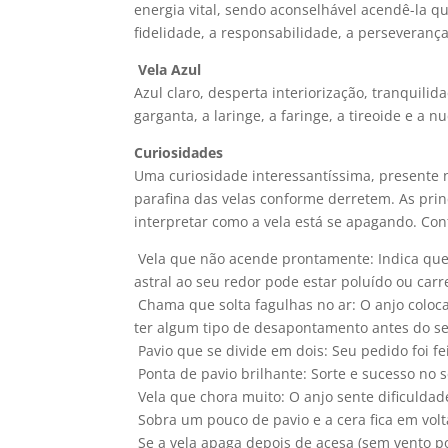
energia vital, sendo aconselhável acendê-la q
fidelidade, a responsabilidade, a perseverança,
Vela Azul
Azul claro, desperta interiorização, tranquili
garganta, a laringe, a faringe, a tireoide e a nu
Curiosidades
Uma curiosidade interessantíssima, presente 
parafina das velas conforme derretem. As princ
interpretar como a vela está se apagando. Conf
 Vela que não acende prontamente: Indica que
astral ao seu redor pode estar poluído ou car
 Chama que solta fagulhas no ar: O anjo col
ter algum tipo de desapontamento antes do se
 Pavio que se divide em dois: Seu pedido foi 
 Ponta de pavio brilhante: Sorte e sucesso no 
 Vela que chora muito: O anjo sente dificulda
 Sobra um pouco de pavio e a cera fica em vol
 Se a vela apaga depois de acesa (sem vento po