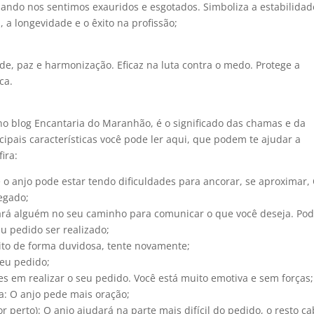
uando nos sentimos exauridos e esgotados. Simboliza a estabilidad
 a longevidade e o êxito na profissão;
dade, paz e harmonização. Eficaz na luta contra o medo. Protege a
ca.
no blog Encantaria do Maranhão, é o significado das chamas e da
ipais características você pode ler aqui, que podem te ajudar a
ira:
 o anjo pode estar tendo dificuldades para ancorar, se aproximar,
regado;
ocará alguém no seu caminho para comunicar o que você deseja. Po
u pedido ser realizado;
feito de forma duvidosa, tente novamente;
seu pedido;
des em realizar o seu pedido. Você está muito emotiva e sem forças;
ta: O anjo pede mais oração;
r perto): O anjo ajudará na parte mais difícil do pedido, o resto ca