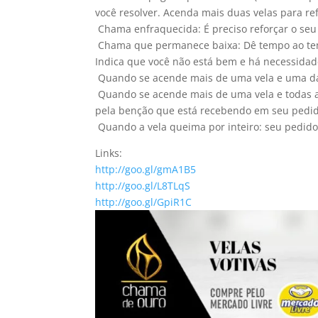
você resolver. Acenda mais duas velas para re
 Chama enfraquecida: É preciso reforçar o seu
 Chama que permanece baixa: Dê tempo ao temp
Indica que você não está bem e há necessidade
 Quando se acende mais de uma vela e uma da
 Quando se acende mais de uma vela e todas a
pela benção que está recebendo em seu pedid
 Quando a vela queima por inteiro: seu pedido
Links:
http://goo.gl/gmA1B5
http://goo.gl/L8TLqS
http://goo.gl/GpiR1C