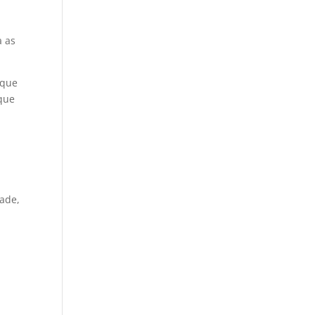
a as
 que
 que
dade,