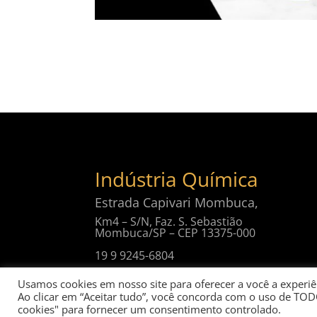
Indústria Química
Estrada Capivari Mombuca,
Km4 – S/N, Faz. S. Sebastião
Mombuca/SP – CEP 13375-000
19 9 9245-6804
Usamos cookies em nosso site para oferecer a você a experiên
Ao clicar em “Aceitar tudo”, você concorda com o uso de TOD
cookies" para fornecer um consentimento controlado.