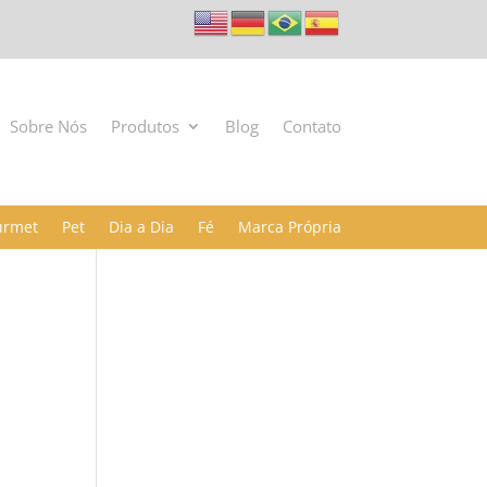
Sobre Nós
Produtos
Blog
Contato
urmet
Pet
Dia a Dia
Fé
Marca Própria