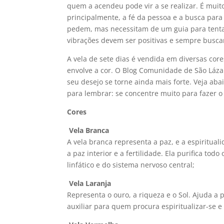
quem a acendeu pode vir a se realizar. É muit
principalmente, a fé da pessoa e a busca para
pedem, mas necessitam de um guia para tenta
vibrações devem ser positivas e sempre buscan
A vela de sete dias é vendida em diversas cor
envolve a cor. O Blog Comunidade de São Lázar
seu desejo se torne ainda mais forte. Veja ab
para lembrar: se concentre muito para fazer o
Cores
Vela Branca
A vela branca representa a paz, e a espirituali
a paz interior e a fertilidade. Ela purifica t
linfático e do sistema nervoso central;
Vela Laranja
Representa o ouro, a riqueza e o Sol. Ajuda a p
auxiliar para quem procura espiritualizar-se 