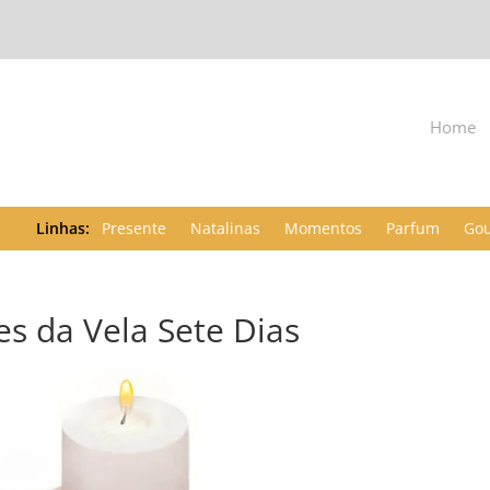
Home
Presente
Natalinas
Momentos
Parfum
Go
des da Vela Sete Dias