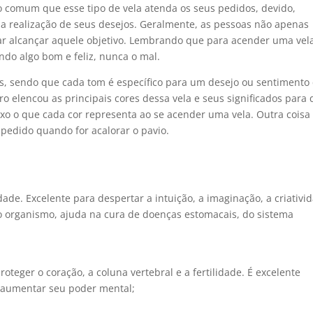
o comum que esse tipo de vela atenda os seus pedidos, devido,
 a realização de seus desejos. Geralmente, as pessoas não apenas
r alcançar aquele objetivo. Lembrando que para acender uma vel
do algo bom e feliz, nunca o mal.
es, sendo que cada tom é específico para um desejo ou sentimento
o elencou as principais cores dessa vela e seus significados para
aixo o que cada cor representa ao se acender uma vela. Outra coisa
 pedido quando for acalorar o pavio.
dade. Excelente para despertar a intuição, a imaginação, a criativi
odo o organismo, ajuda na cura de doenças estomacais, do sistema
roteger o coração, a coluna vertebral e a fertilidade. É excelente
e aumentar seu poder mental;