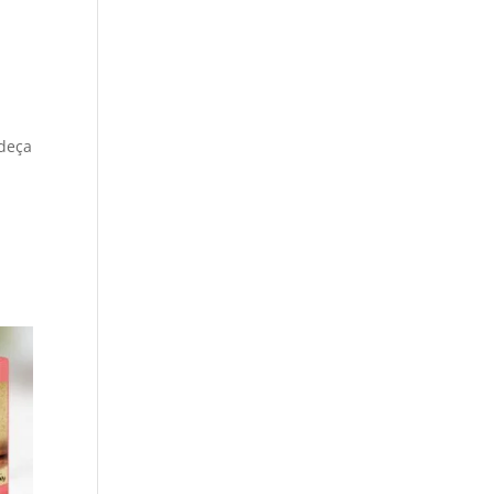
adeça