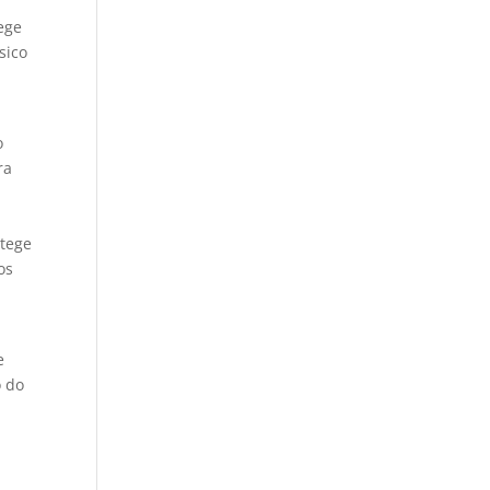
tege
sico
o
ra
otege
os
e
o do