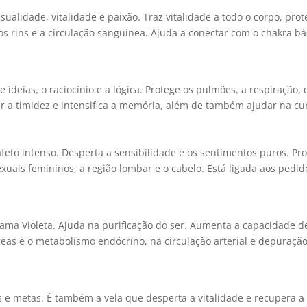
nsualidade, vitalidade e paixão. Traz vitalidade a todo o corpo, pro
 os rins e a circulação sanguínea. Ajuda a conectar com o chakra bá
ideias, o raciocínio e a lógica. Protege os pulmões, a respiração, 
cer a timidez e intensifica a memória, além de também ajudar na cu
afeto intenso. Desperta a sensibilidade e os sentimentos puros. Pr
xuais femininos, a região lombar e o cabelo. Está ligada aos pedid
hama Violeta. Ajuda na purificação do ser. Aumenta a capacidade d
creas e o metabolismo endócrino, na circulação arterial e depuraçã
s e metas. É também a vela que desperta a vitalidade e recupera a