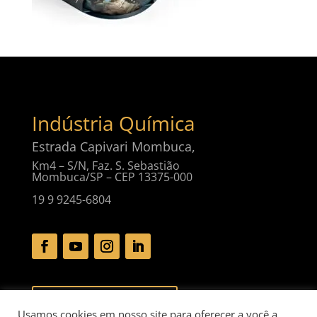
Indústria Química
Estrada Capivari Mombuca,
Km4 – S/N, Faz. S. Sebastião
Mombuca/SP – CEP 13375-000
19 9 9245-6804
Baixar Catálogo Digital
Usamos cookies em nosso site para oferecer a você a