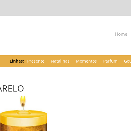
Home
Presente
Natalinas
Momentos
Parfum
Go
ARELO