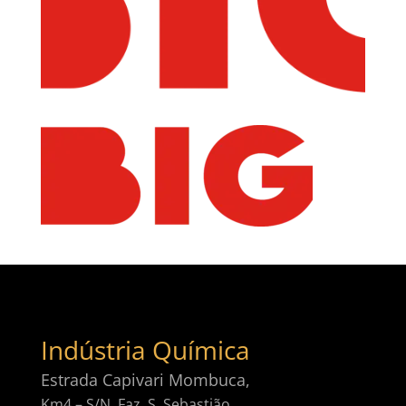
Indústria Química
Estrada Capivari Mombuca,
Km4 – S/N, Faz. S. Sebastião