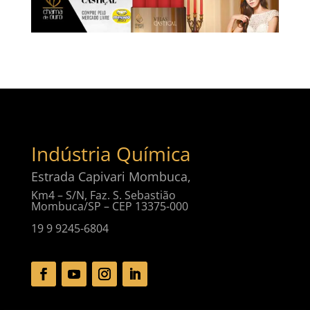
Indústria Química
Estrada Capivari Mombuca,
Km4 – S/N, Faz. S. Sebastião
Mombuca/SP – CEP 13375-000
19 9 9245-6804