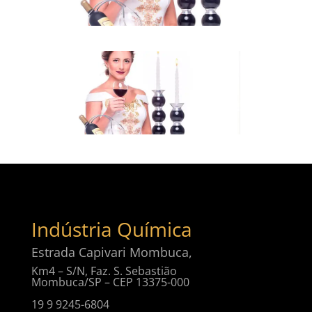
Indústria Química
Estrada Capivari Mombuca,
Km4 – S/N, Faz. S. Sebastião
Mombuca/SP – CEP 13375-000
19 9 9245-6804