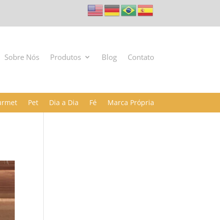
Sobre Nós
Produtos
Blog
Contato
urmet
Pet
Dia a Dia
Fé
Marca Própria