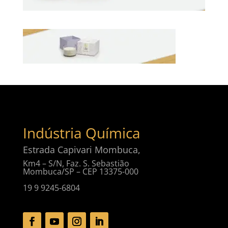
Indústria Química
Estrada Capivari Mombuca,
Km4 – S/N, Faz. S. Sebastião
Mombuca/SP – CEP 13375-000
19 9 9245-6804