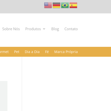
Sobre Nós
Produtos
Blog
Contato
urmet
Pet
Dia a Dia
Fé
Marca Própria