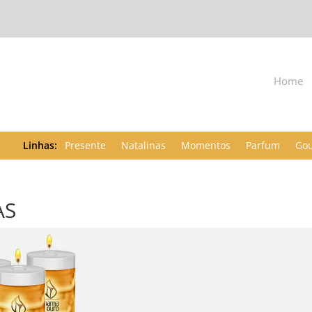
Home
Presente
Natalinas
Momentos
Parfum
Go
AS