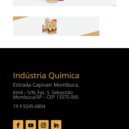
Indústria Química
Estrada Capivari Mombuca,
Km4 – S/N, Faz. S. Sebastião
Mombuca/SP – CEP 13375-000
19 9 9245-6804