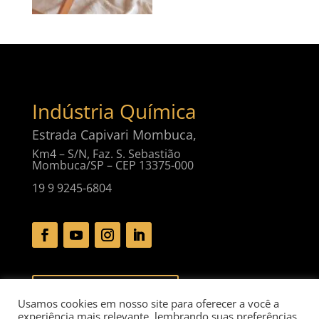
Indústria Química
Estrada Capivari Mombuca,
Km4 – S/N, Faz. S. Sebastião
Mombuca/SP – CEP 13375-000
19 9 9245-6804
Baixar Catálogo Digital
Usamos cookies em nosso site para oferecer a você a
experiência mais relevante, lembrando suas preferências