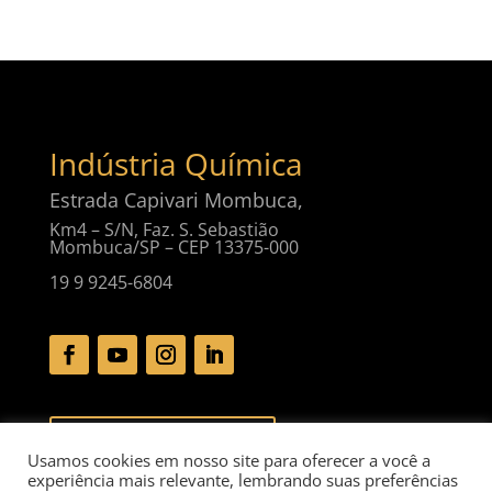
Indústria Química
Estrada Capivari Mombuca,
Km4 – S/N, Faz. S. Sebastião
Mombuca/SP – CEP 13375-000
19 9 9245-6804
Baixar Catálogo Digital
Usamos cookies em nosso site para oferecer a você a
experiência mais relevante, lembrando suas preferências