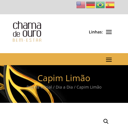
Capim Limão
Página Inicial
/
Dia a Dia
/ Capim Limão