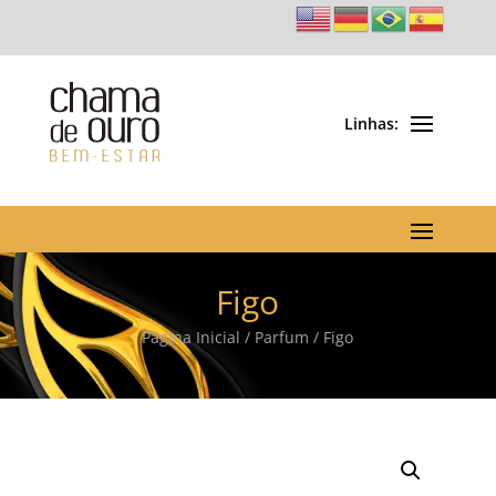
Figo
Página Inicial
/
Parfum
/ Figo