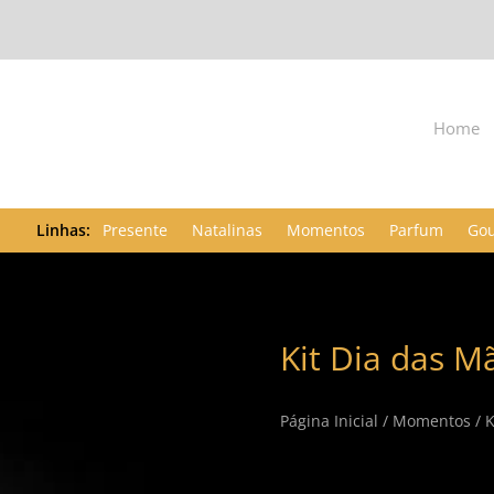
Home
Presente
Natalinas
Momentos
Parfum
Go
Kit Dia das M
Página Inicial
/
Momentos
/ K