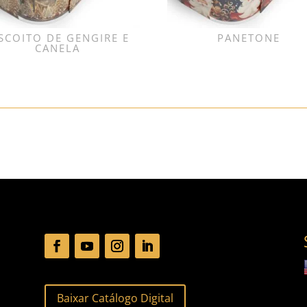
SCOITO DE GENGIRE E
PANETONE
CANELA
Baixar Catálogo Digital