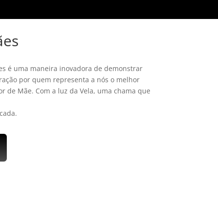
ães
ães é uma maneira inovadora de demonstrar
ração por quem representa a nós o melhor
r de Mãe. Com a luz da Vela, uma chama que
cada.