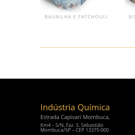
BAUNILHA E PATCHOULI
BI
Indústria Química
Estrada Capivari Mombuca,
Km4 – S/N, Faz. S. Sebastião
Mombuca/SP – CEP 13375-000