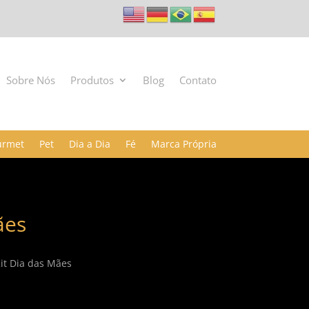
Sobre Nós
Produtos
Blog
Contato
urmet
Pet
Dia a Dia
Fé
Marca Própria
ães
it Dia das Mães