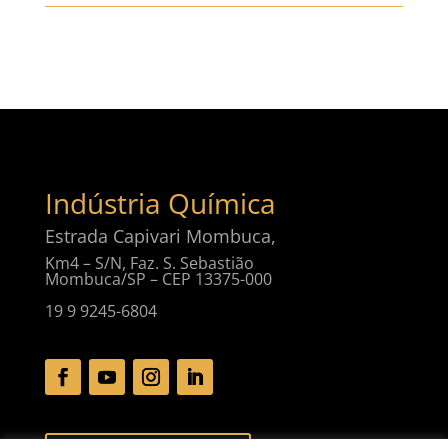
Indústria Química
Estrada Capivari Mombuca,
Km4 – S/N, Faz. S. Sebastião
Mombuca/SP – CEP 13375-000
19 9 9245-6804