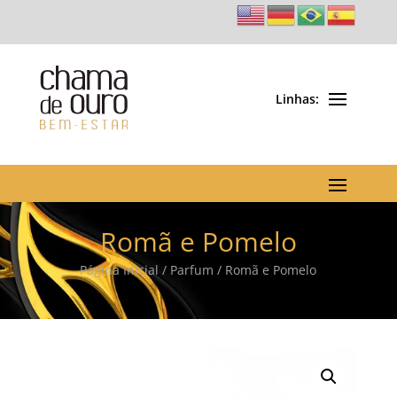
Romã e Pomelo
Página Inicial
/
Parfum
/ Romã e Pomelo