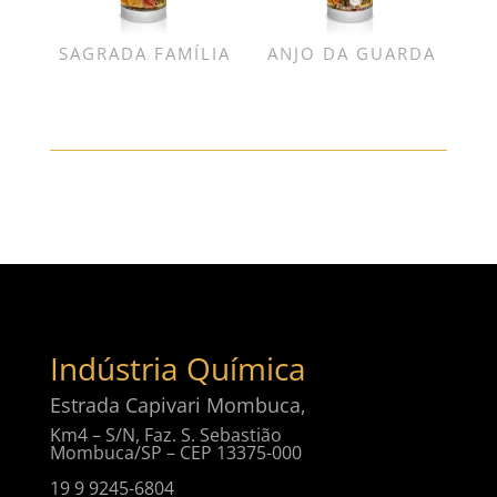
SAGRADA FAMÍLIA
ANJO DA GUARDA
Indústria Química
Estrada Capivari Mombuca,
Km4 – S/N, Faz. S. Sebastião
Mombuca/SP – CEP 13375-000
19 9 9245-6804