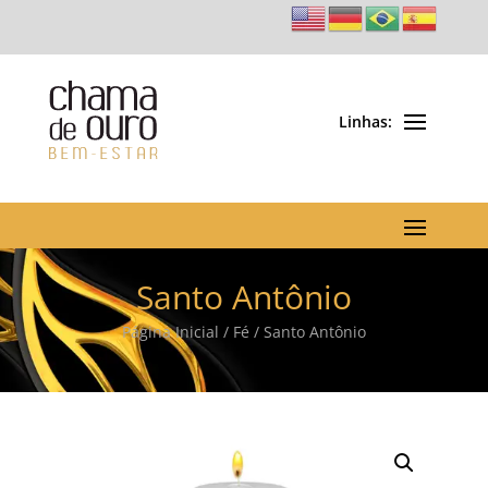
Santo Antônio
Página Inicial
/
Fé
/ Santo Antônio