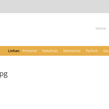
Home
Presente
Natalinas
Momentos
Parfum
Go
pg