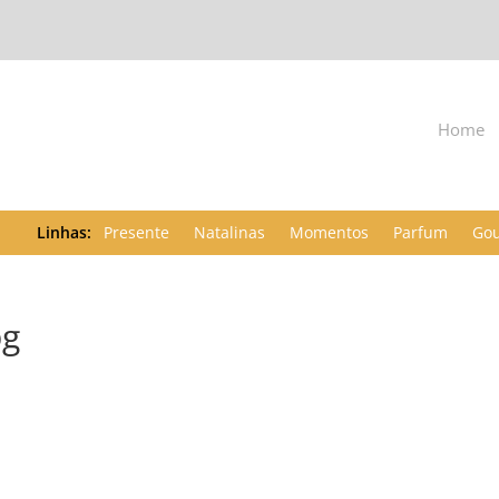
Home
Presente
Natalinas
Momentos
Parfum
Go
pg