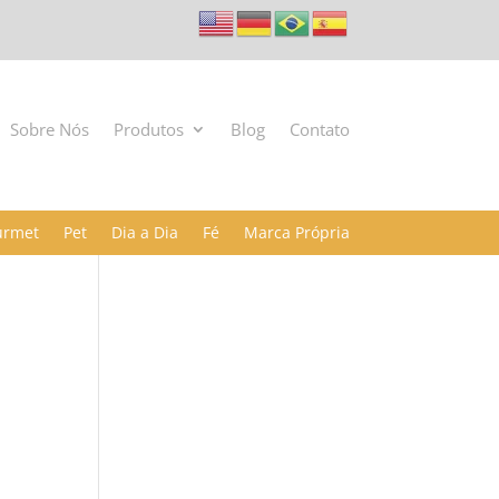
Sobre Nós
Produtos
Blog
Contato
urmet
Pet
Dia a Dia
Fé
Marca Própria