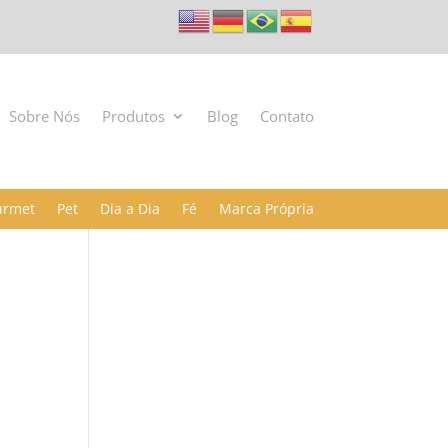
Sobre Nós
Produtos
Blog
Contato
urmet
Pet
Dia a Dia
Fé
Marca Própria