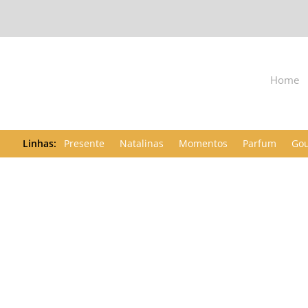
Home
Presente
Natalinas
Momentos
Parfum
Go
O