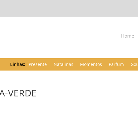
Home
Presente
Natalinas
Momentos
Parfum
Go
CA-VERDE