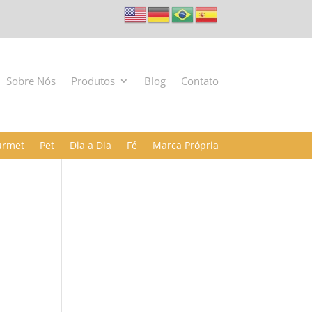
Sobre Nós
Produtos
Blog
Contato
urmet
Pet
Dia a Dia
Fé
Marca Própria