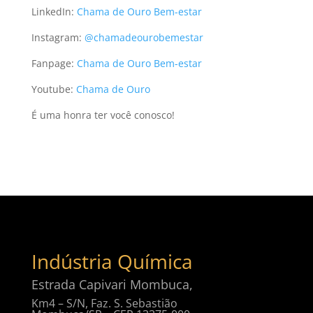
LinkedIn:
Chama de Ouro Bem-estar
Instagram:
@chamadeourobemestar
Fanpage:
Chama de Ouro Bem-estar
Youtube:
Chama de Ouro
É uma honra ter você conosco!
Indústria Química
Estrada Capivari Mombuca,
Km4 – S/N, Faz. S. Sebastião