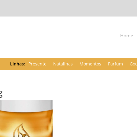
Home
Presente
Natalinas
Momentos
Parfum
Go
g