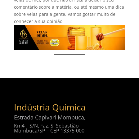
comentário sobre a matéria, ou até mesmo uma dica
sobre velas para a gente. Vamos gostar muito de
conhecer a sua opinião!
Indústria Química
Estrada Capivari Mombuca,
Km4 – S/N, Faz. S. Sebastião
Mombuca/SP – CEP 13375-000